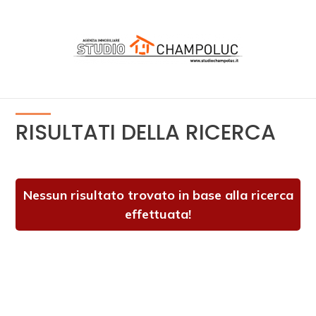
Codice
HOME
CHI
Contratto
SIAMO
RISULTATI DELLA RICERCA
Qualsiasi
IMMOBILI
Vendita
NEWS
Nessun risultato trovato in base alla ricerca
effettuata!
SERVIZI
Scegli
dove
cercare
VALUTA
IMMOBILE
Aosta