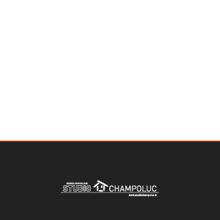
Qualsiasi
1
2
3
4
5
5+