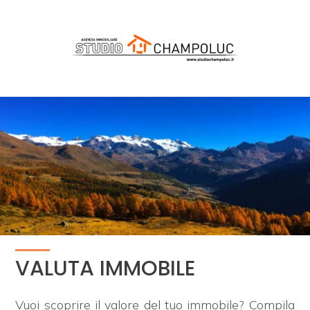
Codice
HOME
CHI
Contratto
SIAMO
Qualsiasi
IMMOBILI
Vendita
NEWS
SERVIZI
Scegli
dove
VALUTA IMMOBILE
cercare
VALUTA
IMMOBILE
Provincia
Vuoi scoprire il valore del tuo immobile? Compila