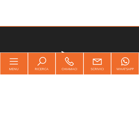
Camere
minime
Qualsiasi
1
MENU
RICERCA
CHIAMACI
SCRIVICI
WHATSAPP
Studio Champoluc Di Cominelli Angelo
2
3
4
Contattaci
5