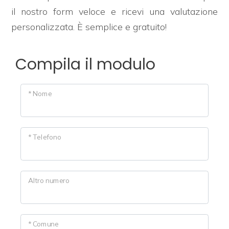
il nostro form veloce e ricevi una valutazione
CONTATTI
personalizzata. È semplice e gratuito!
Comune
Compila il modulo
* Nome
Tipologia
-
* Telefono
multiscelta
Qualsiasi
Altro numero
Residenziali
* Comune