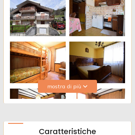
Bagni
minimi
Qualsiasi
1
2
3
mostra di più
4
5
Caratteristiche
5+