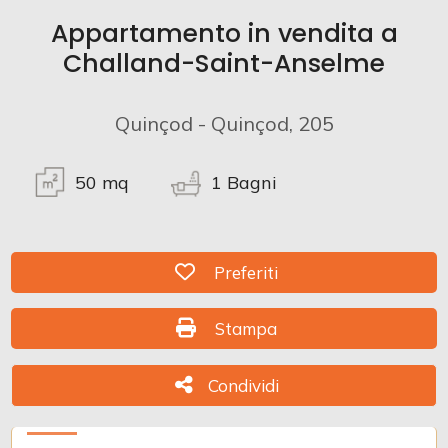
Prezzo
Appartamento in vendita a
Challand-Saint-Anselme
Quinçod - Quinçod, 205
50
mq
1
Bagni
Totale
mq
Preferiti: Cod. Trilocale a Quin
Preferiti
Stampa: Cod. Trilocale a Quin
Stampa
Condividi
Condividi
Locali
minimi