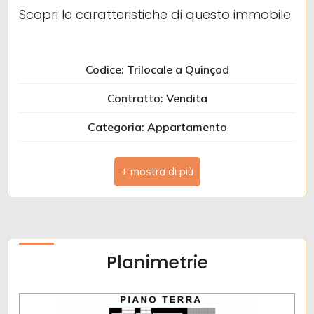
Scopri le caratteristiche di questo immobile
Camere
minime
Codice: Trilocale a Quinçod
Contratto: Vendita
Qualsiasi
Categoria: Appartamento
1
Indirizzo: Quinçod, 205
CAP: 11020
2
Comune: Challand-Saint-Anselme
3
Zona: Quinçod
Planimetrie
4
Totale mq: 50 mq
Bagni: 1
5