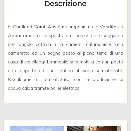
Descrizione
Qualsiasi
In
Challand-Saint-Anselme
proponiamo in
Vendita
un
1
Appartamento
composto da: Ingresso ne soggiorno
con angolo cottura, una camera matrimoniale, una
2
cameretta ed un bagno posto al piano terra di una
casa di sei alloggi. L'immobile si completa con un posto
3
auto coperto ed una cantina al piano seminterrato.
Riscaldamento centralizzato, con la produzione di
4
acqua calda tramite boiler elettrico.
5
5+