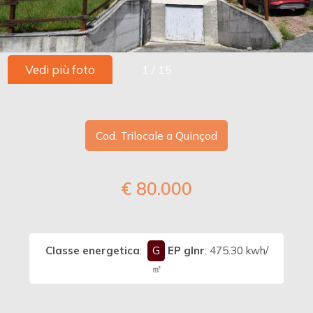
CONTATTI
Comune
Vedi più foto
1
/
15
Cod. Trilocale a Quinçod
Tipologia
-
€ 80.000
multiscelta
Qualsiasi
Classe energetica
:
G
EP glnr
: 475.30 kwh/
Residenziali
㎡