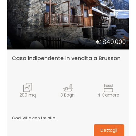
Bagni
minimi
Qualsiasi
€ 840.000
1
Casa indipendente in vendita a Brusson
2
3
200
mq
3
Bagni
4
Camere
4
Cod. Villa con tre alloggi
5
Dettagli
5+