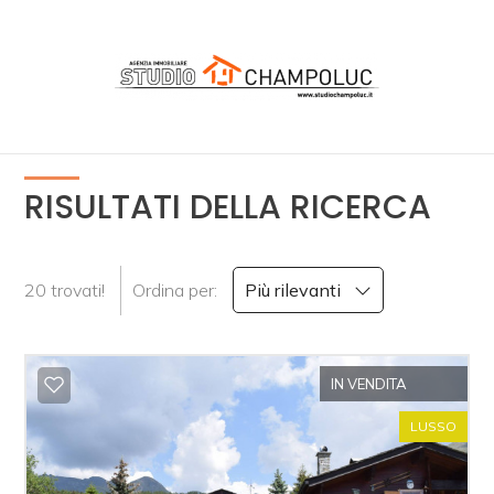
Codice
HOME
CHI
Contratto
SIAMO
RISULTATI DELLA RICERCA
Qualsiasi
IMMOBILI
20 trovati!
Ordina per:
Più rilevanti
Vendita
NEWS
SERVIZI
Scegli
IN VENDITA
dove
cercare
LUSSO
VALUTA
IMMOBILE
Provincia