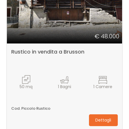
Arredato
Nuova costruzione
€ 48.000
Lusso
Rustico in vendita a Brusson
50
mq
1
Bagni
1
Camere
Cod. Piccolo Rustico
Dettagli