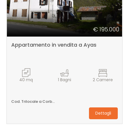
€ 195.000
Appartamento in vendita a Ayas
40
mq
1
Bagni
2
Camere
Cod. Trilocale a Corbet
Dettagli