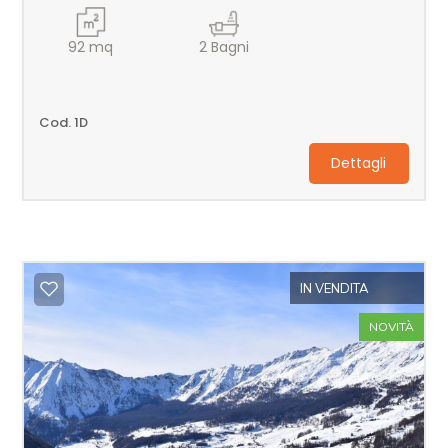
92
mq
2
Bagni
Cod. 1D
Dettagli
IN VENDITA
NOVITÀ