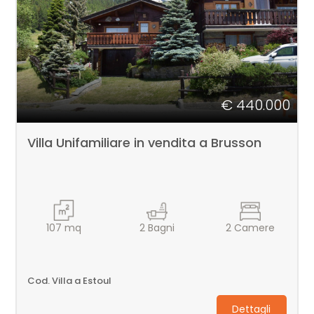
CONTATTI
Comune
€ 440.000
Villa Unifamiliare in vendita a Brusson
Tipologia
-
multiscelta
107
mq
2
Bagni
2
Camere
Qualsiasi
Residenziali
Cod. Villa a Estoul
Dettagli