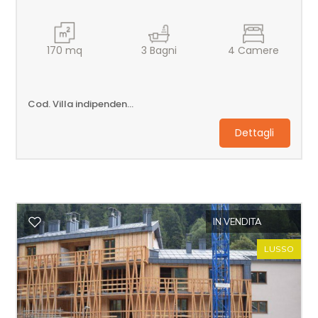
170
mq
3
Bagni
4
Camere
Cod. Villa indipendente
Dettagli
IN VENDITA
LUSSO