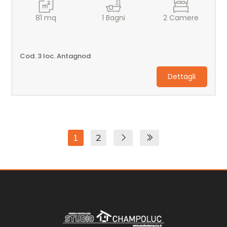
81
mq
1
Bagni
2
Camere
Cod. 3 loc. Antagnod
Dettagli
1
2