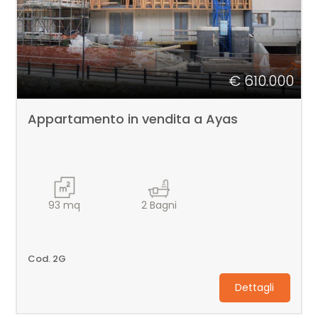
€ 610.000
Appartamento in vendita a Ayas
93
mq
2
Bagni
Cod. 2G
Dettagli