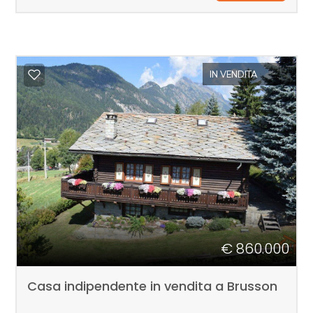
Camere
minime
IN VENDITA
Qualsiasi
1
2
3
€ 860.000
4
Casa indipendente in vendita a Brusson
5