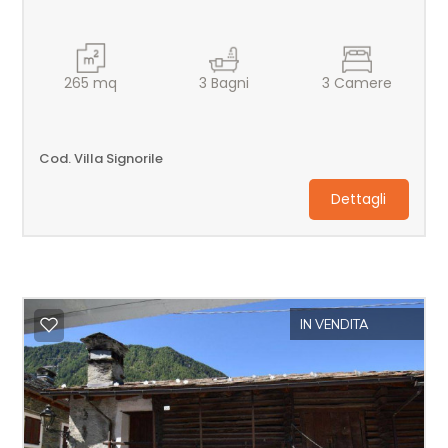
5+
265
mq
3
Bagni
3
Camere
Altre
opzioni
Cod. Villa Signorile
-
Dettagli
multiscelta
Giardino
Posto auto/Box
IN VENDITA
Balcone/Terrazzo
Ascensore