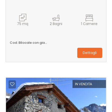
Qualsiasi
75
mq
2
Bagni
1
Camere
1
2
Cod. Bilocale con giardino
Dettagli
3
4
5
IN VENDITA
5+