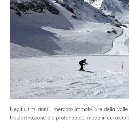
Prezzo
Totale
mq
Negli ultimi anni il mercato immobiliare della Val
trasformazione più profonda del modo in cui alcune
Locali
minimi