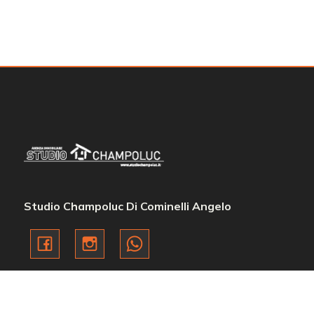
Camere
minime
Qualsiasi
1
2
Studio Champoluc Di Cominelli Angelo
3
4
5