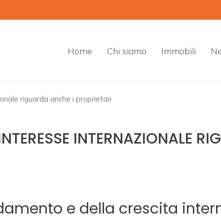
Home
Chi siamo
Immobili
N
ionale riguarda anche i proprietari
’INTERESSE INTERNAZIONALE RI
damento e della crescita inter