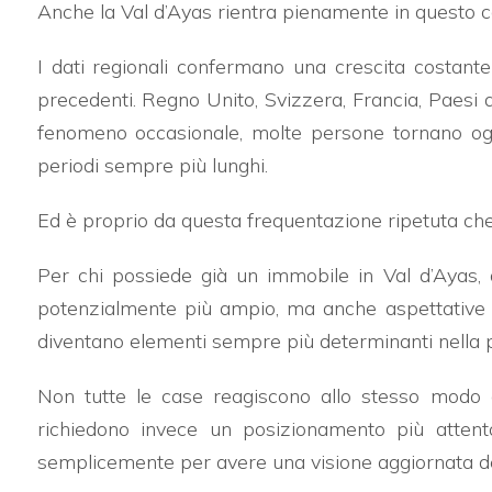
Anche la Val d’Ayas rientra pienamente in questo
Qualsiasi
I dati regionali confermano una crescita costante
precedenti. Regno Unito, Svizzera, Francia, Paesi 
1
fenomeno occasionale, molte persone tornano ogni
periodi sempre più lunghi.
2
Ed è proprio da questa frequentazione ripetuta che 
3
Per chi possiede già un immobile in Val d’Ayas
4
potenzialmente più ampio, ma anche aspettative div
diventano elementi sempre più determinanti nella p
5
Non tutte le case reagiscono allo stesso modo a 
richiedono invece un posizionamento più atten
5+
semplicemente per avere una visione aggiornata de