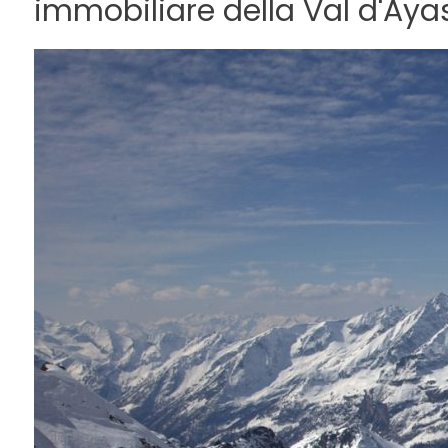
immobiliare della Val d'Aya
CONTATTI
Comune
Tipologia
-
multiscelta
Qualsiasi
Residenziali