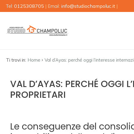
Tel:
0125308705
| Email:
info@studiochampoluc.it
|
Codice
HOME
CHI
Contratto
SIAMO
›
Ti trovi in:
Home
Val d’Ayas: perché oggi l’interesse internaz
Qualsiasi
IMMOBILI
Vendita
VAL D’AYAS: PERCHÉ OGGI L
NEWS
PROPRIETARI
SERVIZI
Scegli
dove
cercare
VALUTA
Le conseguenze del consoli
IMMOBILE
Provincia