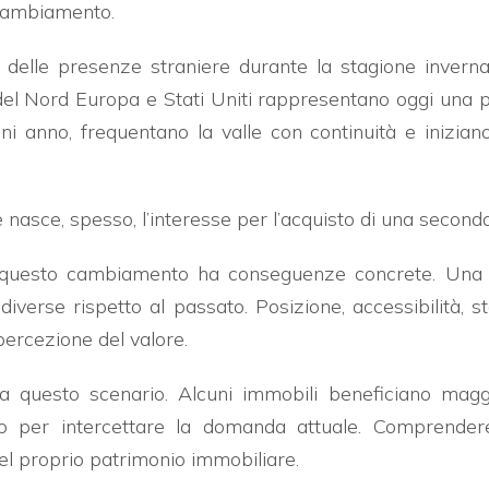
 cambiamento.
 delle presenze straniere durante la stagione invernal
del Nord Europa e Stati Uniti rappresentano oggi una pa
 anno, frequentano la valle con continuità e inizian
nasce, spesso, l’interesse per l’acquisto di una second
, questo cambiamento ha conseguenze concrete. Una d
erse rispetto al passato. Posizione, accessibilità, st
ercezione del valore.
questo scenario. Alcuni immobili beneficiano maggior
to per intercettare la domanda attuale. Comprende
l proprio patrimonio immobiliare.