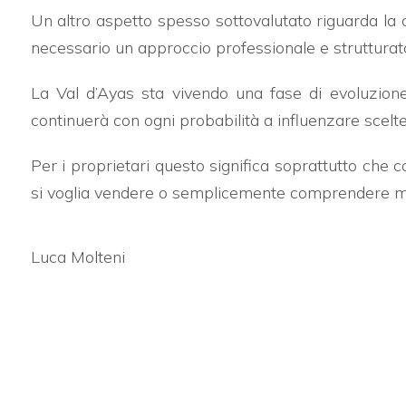
Bagni
Un altro aspetto spesso sottovalutato riguarda la c
minimi
necessario un approccio professionale e strutturato
Qualsiasi
La Val d’Ayas sta vivendo una fase di evoluzion
continuerà con ogni probabilità a influenzare scelte
1
Per i proprietari questo significa soprattutto che
si voglia vendere o semplicemente comprendere meg
2
3
Luca Molteni
4
5
5+